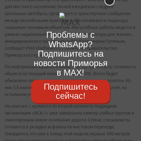
для местного населения: по ней ежедневно следуют
школьные автобусы, организуется транспортное сообщение
между населёнными пунктами и обеспечивается подъезд к
социально значимым объектам. Масштабные работы ведутся в
Проблемы с
рамках национального проекта «Инфраструктура для жизни»,
инициированного президентом РФ Владимиром Путиным,
WhatsApp?
сообщает РИА VladNews со ссылкой на правительство
Подпишитесь на
Приморского края.
новости Приморья
По информации краевого министерства транспорта, готовность
в MAX!
объекта на текущий момент достигла 50%. Всего будет
обновлено почти восемь километров дорожного полотна. Из
Подпишитесь
них 3,5 километра получат асфальтобетонное покрытие, на
сейчас!
остальном участке будет уложен гравий.
На отрезке с нулевого по второй километр подрядная
организация «ВСК-1» уже завершила замену слабых грунтов и
смонтировала новое основание дороги. Сейчас специалисты
готовятся к укладке асфальта на мостовом переходе.
Ожидается, что уже к концу этой недели первые 500 метров
покрытия появятся на мосту и подходах к нему в районе села