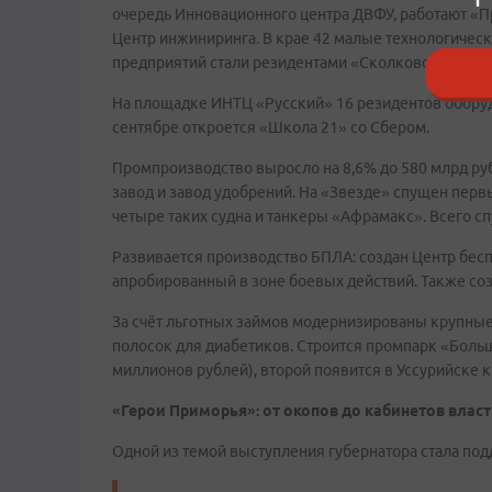
очередь Инновационного центра ДВФУ, работают «П
Центр инжиниринга. В крае 42 малые технологичес
предприятий стали резидентами «Сколково» — это п
На площадке ИНТЦ «Русский» 16 резидентов оборуду
сентябре откроется «Школа 21» со Сбером.
Промпроизводство выросло на 8,6% до 580 млрд р
завод и завод удобрений. На «Звезде» спущен перв
четыре таких судна и танкеры «Афрамакс». Всего сп
Развивается производство БПЛА: создан Центр беспи
апробированный в зоне боевых действий. Также с
За счёт льготных займов модернизированы крупные
полосок для диабетиков. Строится промпарк «Боль
миллионов рублей), второй появится в Уссурийске к
«Герои Приморья»: от окопов до кабинетов влас
Одной из темой выступления губернатора стала по