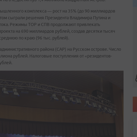
ышленного комплекса — рост на 35% (до 90 миллиардов
 этом сыграли решения Президента Владимира Путина и
стока. Режимы ТОР и СПВ продолжают привлекать
проекта на 690 миллиардов рублей, создав десятки тысяч
реднюю по краю (96 тыс. рублей).
дминистративного района (САР) на Русском острове. Число
иллиона рублей. Налоговые поступления от «резидентов-
ублей.