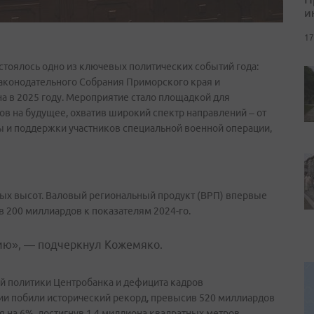
и
17
остоялось одно из ключевых политических событий года:
аконодательного Собрания Приморского края и
а в 2025 году. Мероприятие стало площадкой для
ов на будущее, охватив широкий спектр направлений – от
 и поддержки участников специальной военной операции,
вых высот. Валовый региональный продукт (ВРП) впервые
в 200 миллиардов к показателям 2024-го.
ию», — подчеркнул Кожемяко.
й политики Центробанка и дефицита кадров
ии побили исторический рекорд, превысив 520 миллиардов
я на 6%, достигнув 1,4 миллиона квадратных метров.