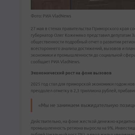
Фото: РИА VladNews
27 мая в стенах правительства Приморского края с
губернатор Олег Кожемяко представил депутатам З
общественности подробный отчет о развитии регион
всестороннего анализа достижений, вызовов и план
экономики и промышленности до социальной сферы
сообщает РИА VladNews.
Экономический рост на фоне вызовов
2025 год стал для приморской экономики годом но
преодолел отметку в 2,3 триллиона рублей, прибави
«Мы не занимаем выжидательную позиц
Действительно, на фоне жесткой денежно-кредитно
промышленность региона выросла на 9%. Инвестиц
рублей (реальный рост 7%), а ввод жилья увеличилс