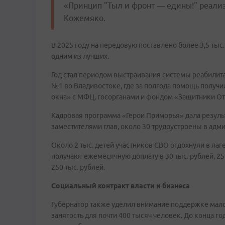
«Принцип "Тыл и фронт — едины!" реализу
Кожемяко.
В 2025 году на передовую поставлено более 3,5 тыс
одним из лучших.
Год стал периодом выстраивания системы реабилит
№1 во Владивостоке, где за полгода помощь получи
окна» с МФЦ, госорганами и фондом «Защитники От
Кадровая программа «Герои Приморья» дала результ
заместителями глав, около 30 трудоустроены в адм
Около 2 тыс. детей участников СВО отдохнули в лаг
получают ежемесячную доплату в 30 тыс. рублей, 2
250 тыс. рублей.
Социальный контракт власти и бизнеса
Губернатор также уделил внимание поддержке мало
занятость для почти 400 тысяч человек. До конца 