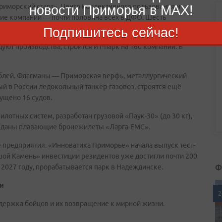
риморский старт», Центр коллективного пользования и
новости Приморья в MAX!
кие компании — почти половина всех в ДФО. Шесть
ервое место в ДФО и топ-25 в России.
Подпишитесь сейчас!
ют производства; строится ИТ-парк на 160 компаний. В
ублей. Флагманы — Приморская верфь, металлургический
ый в России ледокольный танкер-газовоз, строятся ещё
ущено 16 судов.
лотных систем, разработан грузовой «Паук-30» (до 30 кг),
озданы плавающие бронежилеты «Ларга-ЕМС».
 предприятия. «Инноватика Приморье» начала выпуск тест-
шой Камень» инвестиции резидентов уже достигли почти 200
Ф
 2027 году, прорабатывается парк в Надеждинске.
ти
2
ддержка бойцов и их возвращение к мирной жизни.