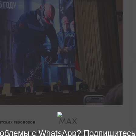
нтских газовозов
облемы с WhatsApp? Подпишитесь
а для технологического суверенитета. Введена вторая