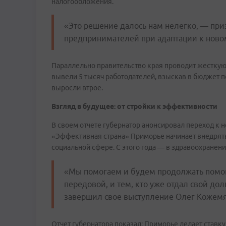
налогообложения.
«Это решение далось нам нелегко, — пр
предпринимателей при адаптации к ново
Параллельно правительство края проводит жесткую 
вывели 5 тысяч работодателей, взыскав в бюджет п
выросли втрое.
Взгляд в будущее: от стройки к эффективности
В своем отчете губернатор анонсировал переход к 
«Эффективная страна» Приморье начинает внедрять 
социальной сфере. С этого года — в здравоохранени
«Мы помогаем и будем продолжать помога
передовой, и тем, кто уже отдал свой до
завершил свое выступление Олег Кожемя
Отчет губернатора показал: Приморье делает ставк