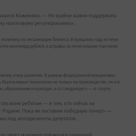
изнался Кожемяко. — Но крайне важно поддержать
му налоговому регулированию».
политику по легализации бизнеса. В прошлом году из тени
очти миллиард рублей, а штрафы за нелегальную торговлю
новому этапу развития. В рамках федеральной инициативы
бережливые технологии не только на производстве, но и в
и, образовании и культуре, а со следующего — в спорте.
ть всем ребятам — и тем, кто сейчас на
лг Родине. Пока не поставим победную точку!» —
ко под аплодисменты депутатов.
у на синтез экономической мощи и социальной