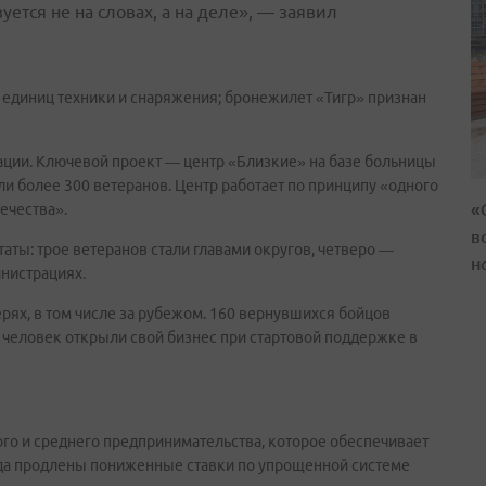
ется не на словах, а на деле», — заявил
. единиц техники и снаряжения; бронежилет «Тигр» признан
ации. Ключевой проект — центр «Близкие» на базе больницы
ли более 300 ветеранов. Центр работает по принципу «одного
«
ечества».
в
аты: трое ветеранов стали главами округов, четверо —
н
инистрациях.
ерях, в том числе за рубежом. 160 вернувшихся бойцов
5 человек открыли свой бизнес при стартовой поддержке в
го и среднего предпринимательства, которое обеспечивает
года продлены пониженные ставки по упрощенной системе