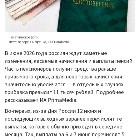
Фотоконкурсы
Конференции
PrimaMedia
Тематическое фото
Фото: Валерия Овдеенко, ИА PrimaMedia
+30°C
Яндекс.Погода
В июне 2026 года россиян ждут заметные
изменения, касаемые начисления и выплаты пенсий.
€ 94.06
$ 81.41
Часть пенсионеров получит средства раньше
привычного срока, а для некоторых начисления
значительно увеличатся — в отдельных случаях
прибавка превысит 11 тысяч рублей. Подробнее
рассказывает ИА PrimaMedia.
Во-первых, из-за Дня России 12 июня и
последующих выходных заранее перечислят те
выплаты, которые обычно приходят в середине
месяца. Так, выплаты за 6 и 7 июня перечислят 5