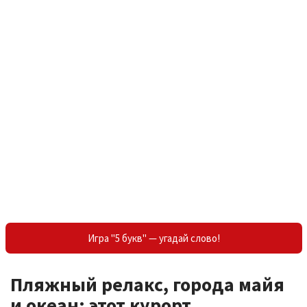
Игра "5 букв" — угадай слово!
Пляжный релакс, города майя
и океан: этот курорт