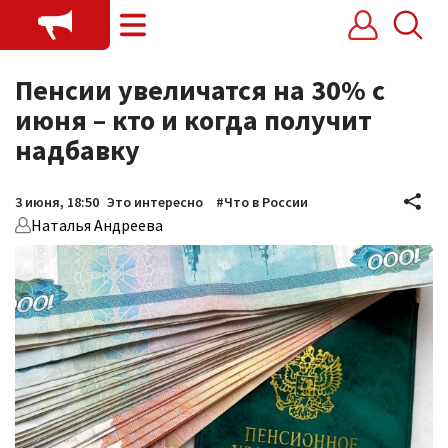
PrimaMedia.ru
Пенсии увеличатся на 30% с
Новости
июня – кто и когда получит
В России
надбавку
Проекты
3 июня, 18:50
Это интересно
#Что в России
Владивосток
Наталья Андреева
Игры
Опросы
Прямые эфиры
Карточки
Трансляции