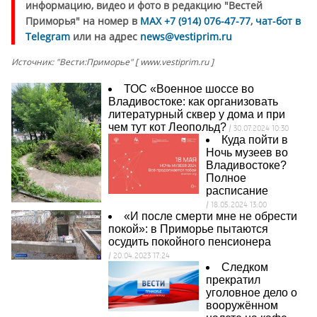
информацию, видео и фото в редакцию "Вестей
Приморья" на номер в
MAX +7 (914) 076-47-77
,
чат-бот в
Telegram
или на адрес
news@vestiprim.ru
Источник: "Вести:Приморье" [ www.vestiprim.ru ]
ТОС «Военное шоссе во
Владивостоке: как организовать
литературный сквер у дома и при
чем тут кот Леопольд?
/ 30.07.2024 10:30
Куда пойти в
Ночь музеев во
Владивостоке?
Полное
расписание
/ 18.05.2024 13:00
«И после смерти мне не обрести
покой»: в Приморье пытаются
осудить покойного пенсионера
/ 20.04.2023 17:24
Следком
прекратил
уголовное дело о
вооружённом