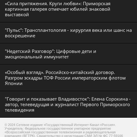
«Сила притяжения. Круги любви»: Приморская
картинная галерея отмечает юбилей знаковой
выставкой
"Пульс": Трансплантология - хирургия века или шанс на
воскрешение
"Недетский Разговор": Цифровые дети и
эмоциональный иммунитет
«Особый взгляд». Российско-китайский договор.
Разгром эскадры ТОФ России императорским флотом
Японии
"Говорит и показывает Владивосток": Елена Сорокина -
автор, телеведущая и журналист Первого Приморского
телевидения
© 2024 Сетевое издание «Государственный Интернет-Канал «Россия».
Учредитель: Федеральное государственное унитарное предприятие
«Всероссийская государственная телевизионная и радиовещательная
компания» (ВГТРК). Свидетельство о регистрации СМИ ЭЛ № ФС 77-59166