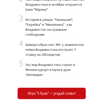
Владивостоке в октябре откроются
Бани "Марина"
3
История в улицах. "Нахальная",
"Корейка" и "Миллионка" - как
Владивосток застраивали
слободками
4
Шамора обрастает ЖК: у знаменитого
пляжа Владивостока построят 7-
этажку на 186 квартир
5
Экс-мэр Владивостока строит в
Японии курорт в горах в духе
Лапландии
Игра "5 букв" — угадай слово!