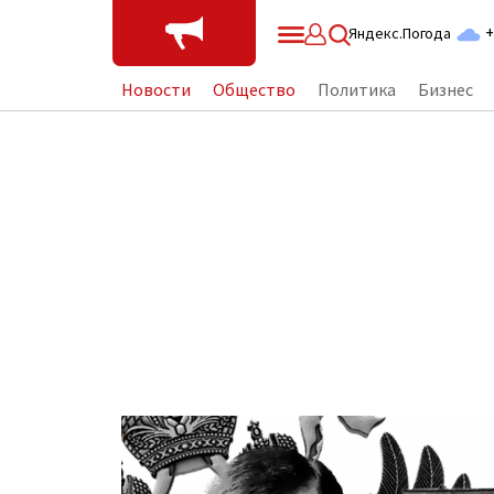
+
Яндекс.Погода
Новости
Общество
Политика
Бизнес
"Портреты приморской цивилизации"
Pri