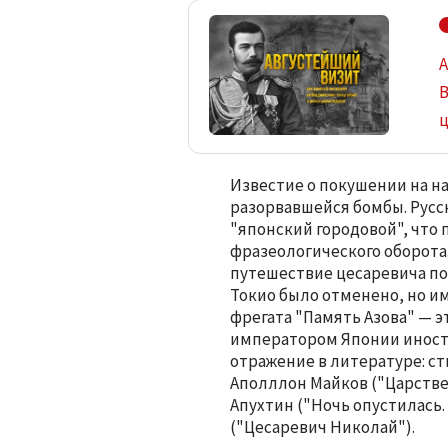
А
В
Известие о покушении на н
разорвавшейся бомбы. Русск
"японский городовой", что 
фразеологического оборота.
путешествие цесаревича по
Токио было отменено, но и
фрегата "Память Азова" — 
императором Японии иностр
отражение в литературе: с
Аполллон Майков ("Царств
Апухтин ("Ночь опустилась
("Цесаревич Николай").