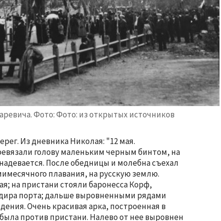
аревича. Фото: Фото: из открытых источников
ерег. Из дневника Николая: "12 мая.
ревязали голову маленьким черным бинтом, на
надевается. После обедницы и молебна съехал
мимесячного плавания, на русскую землю.
я; на пристани стояли баронесса Корф,
ндира порта; дальше выровненными рядами
дения. Очень красивая арка, построенная в
 была против пристани. Налево от нее выровнен