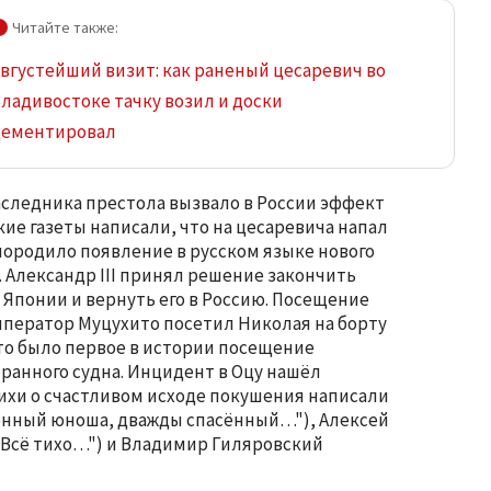
вгустейший визит: как раненый цесаревич во
ладивостоке тачку возил и доски
цементировал
аследника престола вызвало в России эффект
ие газеты написали, что на цесаревича напал
породило появление в русском языке нового
 Александр III принял решение закончить
 Японии и вернуть его в Россию. Посещение
мператор Муцухито посетил Николая на борту
это было первое в истории посещение
анного судна. Инцидент в Оцу нашёл
тихи о счастливом исходе покушения написали
енный юноша, дважды спасённый…"), Алексей
. Всё тихо…") и Владимир Гиляровский