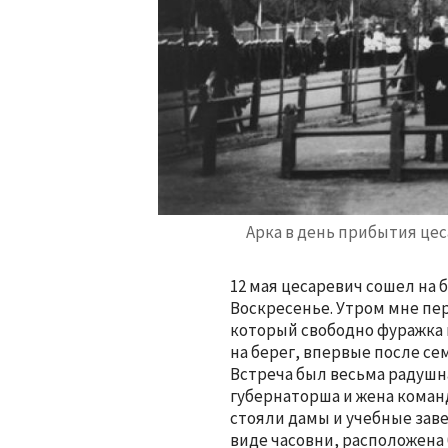
Арка в день прибытия цес
12 мая цесаревич сошел на б
Воскресенье. Утром мне пе
который свободно фуражка 
на берег, впервые после се
Встреча был весьма радушна
губернаторша и жена кома
стояли дамы и учебные заве
виде часовни, расположена