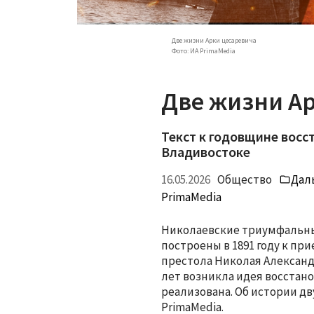
Две жизни Арки цесаревича
Фото: ИА PrimaMedia
Две жизни А
Текст к годовщине восс
Владивостоке
Дал
16.05.2026
Общество
PrimaMedia
Николаевские триумфальные
построены в 1891 году к пр
престола Николая Александро
лет возникла идея восстанов
реализована. Об истории дв
PrimaMedia.