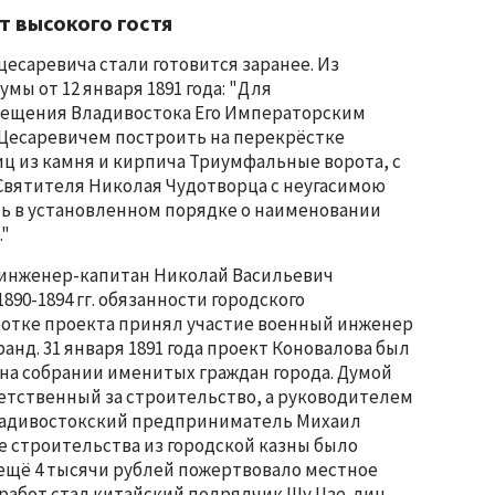
 высокого гостя
цесаревича стали готовится заранее. Из
мы от 12 января 1891 года: "Для
сещения Владивостока Его Императорским
Цесаревичем построить на перекрёстке
иц из камня и кирпича Триумфальные ворота, с
 Святителя Николая Чудотворца с неугасимою
ь в установленном порядке о наименовании
."
 инженер-капитан Николай Васильевич
890-1894 гг. обязанности городского
аботке проекта принял участие военный инженер
анд. 31 января 1891 года проект Коновалова был
на собрании именитых граждан города. Думой
етственный за строительство, а руководителем
ладивостокский предприниматель Михаил
е строительства из городской казны было
 ещё 4 тысячи рублей пожертвовало местное
работ стал китайский подрядчик Шу Цзе-лин.