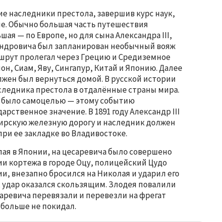
кие наследники престола, завершив курс наук,
е. Обычно большая часть путешествия
ая — по Европе, но для сына Александра III,
андровича был запланирован необычный вояж
ршрут пролегал через Грецию и Средиземное
он, Сиам, Яву, Сингапур, Китай и Японию. Далее
лжен был вернуться домой. В русской истории
аследника престола в отдалённые страны мира.
е было самоцелью — этому событию
рственное значение. В 1891 году Александр III
ирскую железную дорогу и наследник должен
ри ее закладке во Владивостоке.
ая в Японии, на цесаревича было совершено
и кортежа в городе Оцу, полицейский Цудо
и, внезапно бросился на Николая и ударил его
ю, удар оказался скользящим. Злодея повалили
аревича перевязали и перевезли на фрегат
 больше не покидал.