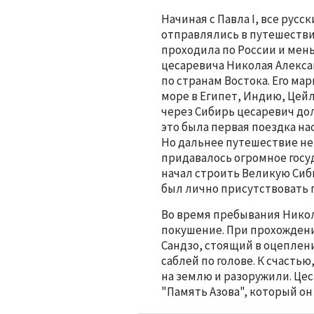
Начиная с Павла I, все русс
отправлялись в путешестви
проходила по России и меньш
цесаревича Николая Алекс
по странам Востока. Его ма
море в Египет, Индию, Цейл
через Сибирь цесаревич до
это была первая поездка н
Но дальнее путешествие н
придавалось огромное госуда
начал строить Великую Сиб
был лично присутствовать п
Во время пребывания Никол
покушение. При прохождени
Сандзо, стоящий в оцеплени
саблей по голове. К счасть
на землю и разоружили. Цес
"Память Азова", который он