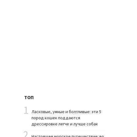
ТОП
1
Ласковые, умные и болтливые: эти 5
пород кошек поддаются
дрессировке легче и лучше собак
2
Настоящее морское путешествие: во