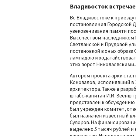
Владивосток встречает
Во Владивостоке к приезду 
постановления Городской Ду
увековечивания памяти по
Высочеством наследником 
Светланской и Прудовой ул
постановкой в оных образа
лампадою и ходатайствоват
этих ворот Николаевскими..
Автором проекта арки стал
Коновалов, исполнявший в 1
архитектора. Также в разр
штабс-капитан И.И. Зеенштр
представлен к обсуждению 
был учрежден комитет, отв
был назначен известный в
Суворов. На финансировани
выделено 5 тысяч рублей и
купечество. Исполнителем 