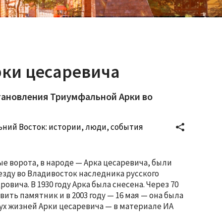
рки цесаревича
тановления Триумфальной Арки во
ьний Восток: истории, люди, события
 ворота, в народе — Арка цесаревича, были
иезду во Владивосток наследника русского
вича. В 1930 году Арка была снесена. Через 70
ить памятник и в 2003 году — 16 мая — она была
ух жизней Арки цесаревича — в материале ИА