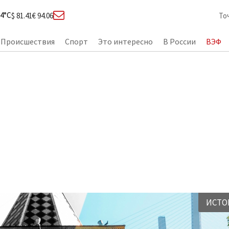
4°C
$ 81.41
€ 94.06
То
Происшествия
Спорт
Это интересно
В России
ВЭФ
maMedia.Технологии
Премия им. В.К. Арсеньева
ИСТО