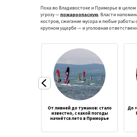
Пока во Владивостоке и Приморье в целом с
угрозу —
пожароопасную
. Власти напомин
костров, сжигание мусора и любые работы 
крупном ущербе — и уголовная ответствен
 ещё
От ливней до туманов: стало
До +
известно, с какой погоды
начнётся лето в Приморье