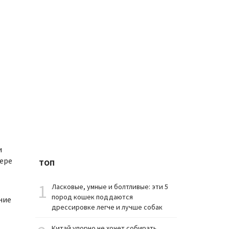
и
фере
ТОП
1
Ласковые, умные и болтливые: эти 5
пород кошек поддаются
ние
дрессировке легче и лучше собак
Китай упорно не хочет собирать