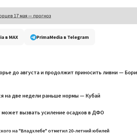
орцев 17 мая — прогноз
ia в MAX
PrimaMedia в Telegram
рье до августа и продолжит приносить ливни — Бори
ся на две недели раньше нормы — Кубай
у может вызвать усиление осадков в ДФО
кого на "Владхлебе" отметил 20-летний юбилей