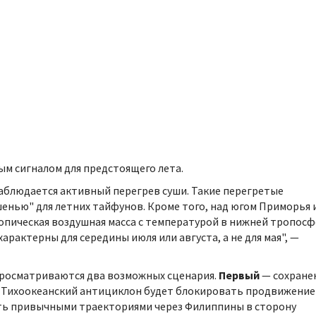
ым сигналом для предстоящего лета.
аблюдается активный перегрев суши. Такие перегретые
енью" для летних тайфунов. Кроме того, над югом Приморья 
опическая воздушная масса с температурой в нижней тропос
арактерны для середины июля или августа, а не для мая", —
 просматриваются два возможных сценария.
Первый
— сохране
ае Тихоокеанский антициклон будет блокировать продвижение
ить привычными траекториями через Филиппины в сторону