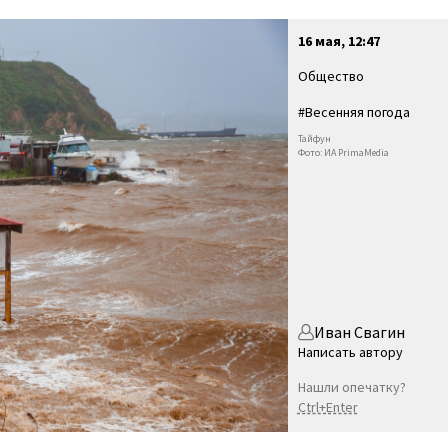
16 мая, 12:47
Общество
#Весенняя погода
Тайфун
Фото: ИА PrimaMedia
Иван Свагин
Написать автору
Нашли опечатку?
Ctrl+Enter