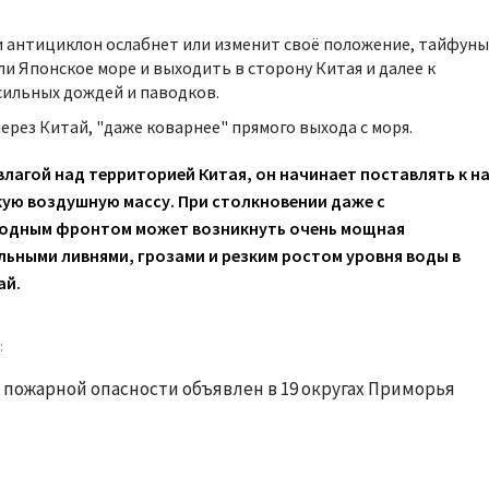
 антициклон ослабнет или изменит своё положение, тайфуны
ли Японское море и выходить в сторону Китая и далее к
сильных дождей и паводков.
рез Китай, "даже коварнее" прямого выхода с моря.
влагой над территорией Китая, он начинает поставлять к н
ую воздушную массу. При столкновении даже с
одным фронтом может возникнуть очень мощная
льными ливнями, грозами и резким ростом уровня воды в
ай.
 пожарной опасности объявлен в 19 округах Приморья