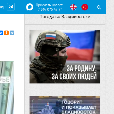
Прислать новость
фир
+7 914 076 47 77
Погода во Владивостоке