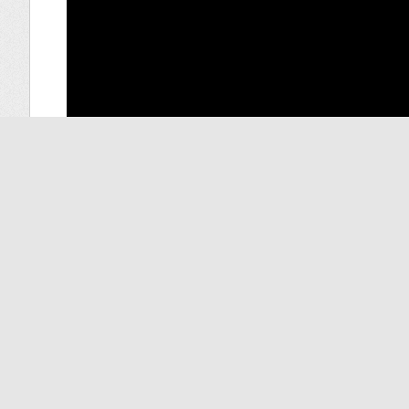
Ситуация в Хорольском округе, где ранее 
контроле, заявил пресс-секретарь Минздр
«Вести:Приморье».