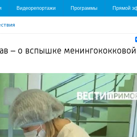
и
Видеорепортажи
Программы
Прямой э
ствия
ав – о вспышке менингококковой