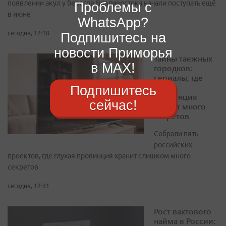
появлении акул у берегов Владивостока начали поступать ещё
Проблемы с
в июне
WhatsApp?
сегодня, 12:18
Подпишитесь на
новости Приморья
Тайны таежных
в MAX!
городков:
сериалы, где
глухая
Подпишитесь
провинция
сейчас!
хранит много
секретов
Собрали пять
российских
проектов, где глухая провинция хранит слишком много
секретов
сегодня, 12:31
Рост вахтового
найма в России: