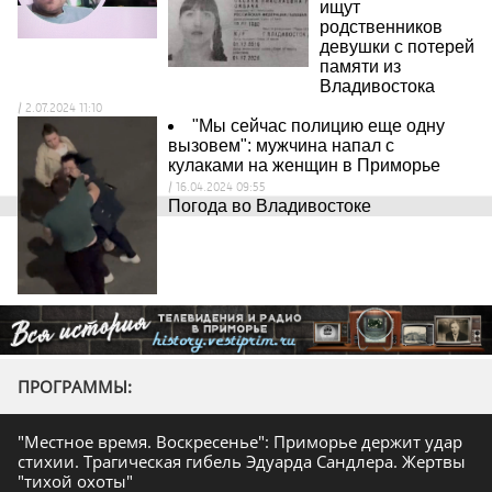
ищут
родственников
девушки с потерей
памяти из
Владивостока
/ 2.07.2024 11:10
"Мы сейчас полицию еще одну
вызовем": мужчина напал с
кулаками на женщин в Приморье
/ 16.04.2024 09:55
Погода во Владивостоке
ПРОГРАММЫ:
"Местное время. Воскресенье": Приморье держит удар
стихии. Трагическая гибель Эдуарда Сандлера. Жертвы
"тихой охоты"