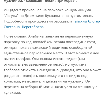
мужчиной, - сообщает "Вести: Приморье".
Инцидент произошел на парковке кондоминиума
"Лагуна" на Джомтьене буквально на пустом месте.
Подробности происшествия рассказала
тайский блогер
Светлана Шерстобоева
.
По ее словам, Альбина, заезжая на переполненную
парковку по «одноколейке», встала посередине пути,
ожидая, пока выезжающий водитель освободит ей
единственное парковочное место. В этот момент у нее
выпал телефон. Она вышла искать гаджет (там
относительно затемненное место), но мужчина
требовал отъехать немедленно. Доводы, что она может
раздавить телефон, поскольку его не видно под
колесами, не возымели действия на мужчину. Он
перешел на отборный мат и накинулся на женщину с
кулаками.