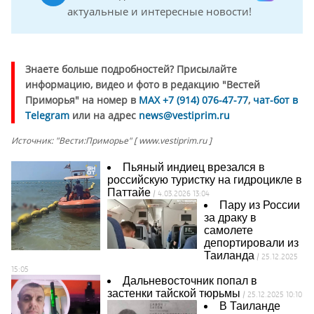
актуальные и интересные новости!
Знаете больше подробностей? Присылайте
информацию, видео и фото в редакцию "Вестей
Приморья" на номер в
MAX +7 (914) 076-47-77
,
чат-бот в
Telegram
или на адрес
news@vestiprim.ru
Источник: "Вести:Приморье" [ www.vestiprim.ru ]
Пьяный индиец врезался в
российскую туристку на гидроцикле в
Паттайе
/ 4.03.2026 13:04
Пару из России
за драку в
самолете
депортировали из
Таиланда
/ 25.12.2025
15:05
Дальневосточник попал в
застенки тайской тюрьмы
/ 25.12.2025 10:10
В Таиланде